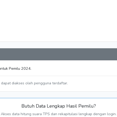
untuk Pemilu 2024.
a dapat diakses oleh pengguna terdaftar.
Butuh Data Lengkap Hasil Pemilu?
Akses data hitung suara TPS dan rekapitulasi lengkap dengan login.