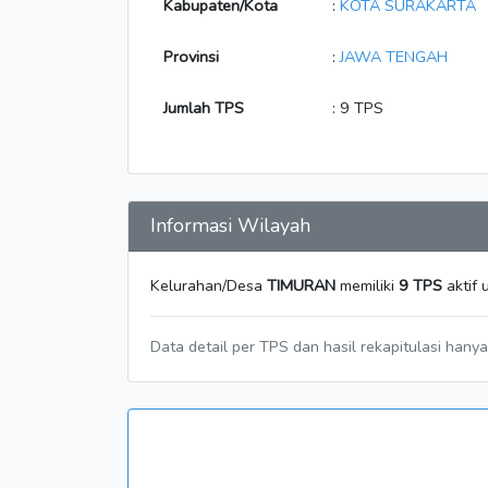
Kabupaten/Kota
:
KOTA SURAKARTA
Provinsi
:
JAWA TENGAH
Jumlah TPS
: 9 TPS
Informasi Wilayah
Kelurahan/Desa
TIMURAN
memiliki
9 TPS
aktif 
Data detail per TPS dan hasil rekapitulasi hany