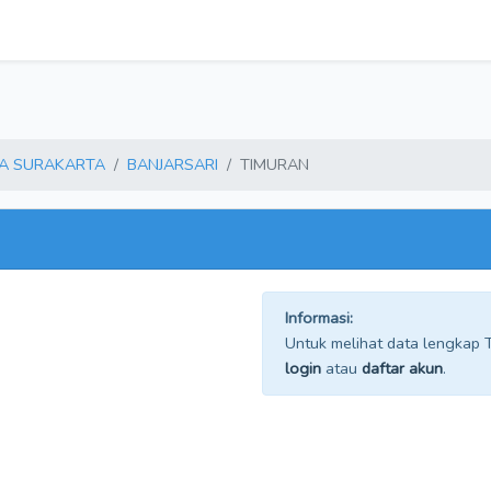
A SURAKARTA
BANJARSARI
TIMURAN
Informasi:
Untuk melihat data lengkap TP
login
atau
daftar akun
.